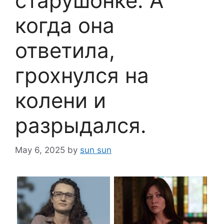
старушонке. А
когда она
ответила,
грохнулся на
колени и
разрыдался.
May 6, 2025
by
sun sun