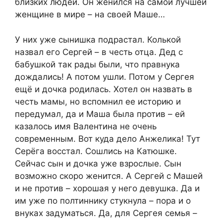
близких людей. Он женился на самой лучшей
женщине в мире – на своей Маше…
У них уже сынишка подрастал. Колькой
назвал его Сергей – в честь отца. Дед с
бабушкой так рады были, что правнука
дождались! А потом ушли. Потом у Сергея
ещё и дочка родилась. Хотел он назвать в
честь мамы, но вспомнил ее историю и
передумал, да и Маша была против – ей
казалось имя Валентина не очень
современным. Вот куда дело Анжелика! Тут
Серёга восстал. Сошлись на Катюшке.
Сейчас сын и дочка уже взрослые. Сын
возможно скоро женится. А Сергей с Машей
и не против – хорошая у него девушка. Да и
им уже по полтиннику стукнула – пора и о
внуках задуматься. Да, для Сергея семья –