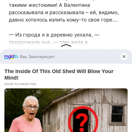
такими жестокими! А Валентина
рассказывала и рассказывала – ей, видимо,
давно хотелось излить кому-то свое горе….
— Из города я в деревню уехала, —
продолжала она, — там жила в
родительском доме, работала на ферме. На
пенсию там же вышла. А потом в моем доме
проводку замкнуло. Как сама успела
выскочить. Словом, сгорел дом до тла…
Помыкалась я по соседям с месяц, а потом
мне знакомые предложили в Москву поехать
– там на швейную фабрику работниц
набирали, общежитие было. Я и согласилась.
А что? Шить я умела, мне не важно, сколько
платили. Главное, что крыша над головой
была. Но оказалось, все это обман был. Не
фабрика вовсе, а какой-то подвал. Там и