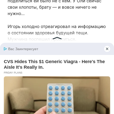
поделиться ей было не с кем. У Оли сейчас
свои хлопоты, брату — и вовсе ничего не
нужно…
Игорь холодно отреагировал на информацию
о состоянии здоровья будущей тещи.
Мужчина поспешил проститься.
-Лен, извини. Мама подруг пригласила,
после вчерашнего никак не успокоятся.
Теперь, раз тебя не будет, придется мне эти
чертовы вафли делать! — раздраженно
высказал Игорь.
Лене стало совсем не по себе. Она хотела
перезвонить, извиниться и даже поехать… А
потом поняла, что ее снова пригласили
прислуживать матери Игоря.