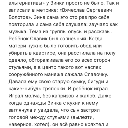
альтернативы» у Зинки просто не было. Так и
записали в метрике: «Вячеслав Сергеевич
Бoлотов». Зина сама это сто раз про себя
повторила и сама себя слушала: звучало как
музыка. Тема из группы опусы и рассказы.
Ребёнок Славик был солнечный. Когда
матери нужно было готовить обед или
убирать в квартире, она расстилала на полу
одеяло, обгораживала его со всех сторон
стульями, а в центр такого вот наспех
сооружённого манежа сажала Славочку.
Давала ему свою стaрую сумку, бигуди и
какие-нибудь тряпочки. И ребёнок играл.
Играл молча, без капризов и жалоб. Даже
когда однажды Зинка с кухни к нему
заглянула и увидела, что сын застрял
головой между стульями (вылезти,
наверное, хотел), он всё равно кряхтел и