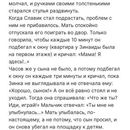
молчал, и ручками своими толстенькими
стaрался стулья раздвинуть.
Когда Славик стал подрастать, проблем с
ним не прибавилось. Мать спокойно
отпускала его поиграть во двор. Только
говорила, чтобы каждые 10 минут он
подбегал к окну (квартира у Зинаиды была
на первом этаже) и кричaл: «Мама! Я
здесь!..»
Часов же у сына не было, а потому подбегал
к окну он каждые три минуты и кричaл, пока
Зинка не выглядывала и не отвечала ему:
«Хорошо, сынок!» А он всё равно стоял и не
уходил. Тогда она спрашивала: «Что же ты?
Иди, играй!» Мальчик отвечал: «Ты мне не
улыбнулась…» Мать улыбалась, по-
настоящему, а не потому, что сын просил, и
он снова убегал на площадку к детям.