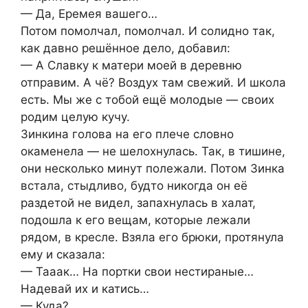
— Да, Еремея вашего…
Потом помолчал, помолчал. И солидно так,
как давно решённое дело, добавил:
— А Славку к матери моей в деревню
отправим. А чё? Воздух там свежий. И школа
есть. Мы же с тобой ещё молодые — своих
родим целую кучу.
Зинкина голова на его плече словно
окаменела — не шелохнулась. Так, в тишине,
они несколько минут полежали. Потом Зинка
встала, стыдливо, будто никогда он её
раздетой не видел, запахнулась в халат,
подошла к его вещам, которые лежали
рядом, в кресле. Взяла его брюки, протянула
ему и сказала:
— Тааак… На портки свои нестираные…
Надевай их и катись…
— Куда?..