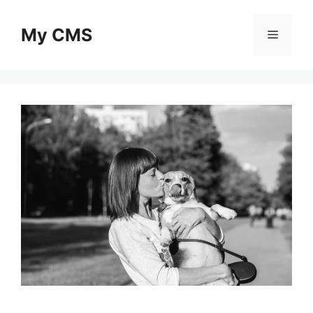
Skip
to
My CMS
Menu
content