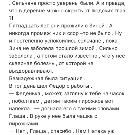
. Сельчане просто уверены были. А и правда,
что в деревне можно скрыть от людских глаз
?!
Пятнадцать лет они прожили с Зиной . А
никогда промеж них и ссор –то не было . Ну
и постепенно успокоились сельчане , пока
Зина не заболела прошлой зимой . Сильно
заболела , а потом стало известно , что у нее
скверная болезнь , от которой не
выздоравливают.
Безнадежная была ситуация .
В тот день шел Федор с работы .
— Феденька , может, загляну к тебе на часок
, поболтаем , детям твоим пирожков вот
напекла , — догнала его с такими словами
Глаша . В руке у нее была чашка с
пирожками.
— Нет , Глаша , спасибо . Нам Натаха уж