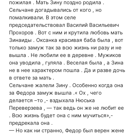
пожилая . Мать Зину поздно родила .
Сельчане догадывались от кого , но
помалкивали. В этом селе
председательствовал Василий Васильевич
Прохоров . Вот с ним и крутила любовь мать
Зинаиды . Оксанка красивая баба была , вот
только замуж так за всю жизнь ни разу и не
вышла . Не любили ее в деревне . Мужиков
она уводила , гуляла . Веселая была , а Зина
не в нее характером пошла . Да и разве дочь
в ответе за мать .
Сельчане жалели Зину . Особенно когда она
за Федора замуж вышла .« Ох , чего
делается –то ,- вздыхала Нюська
Переверзева , — так ведь он же не любит ее
. Всю жизнь будет она с ним мучиться»,-
предрекала она .
— Но как ни странно, Федор был верен жене