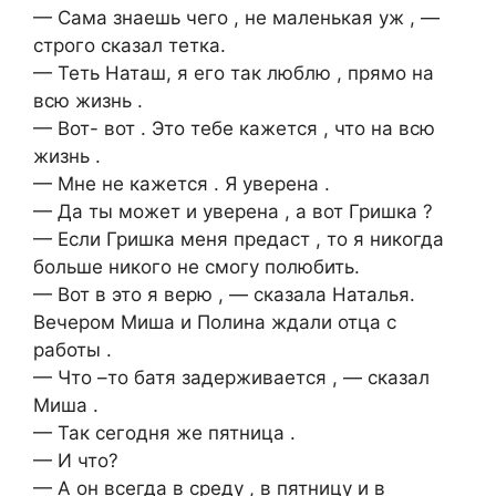
— Сама знаешь чего , не маленькая уж , —
строго сказал тетка.
— Теть Наташ, я его так люблю , прямо на
всю жизнь .
— Вот- вот . Это тебе кажется , что на всю
жизнь .
— Мне не кажется . Я уверена .
— Да ты может и уверена , а вот Гришка ?
— Если Гришка меня предаст , то я никогда
больше никого не смогу полюбить.
— Вот в это я верю , — сказала Наталья.
Вечером Миша и Полина ждали отца с
работы .
— Что –то батя задерживается , — сказал
Миша .
— Так сегодня же пятница .
— И что?
— А он всегда в среду , в пятницу и в