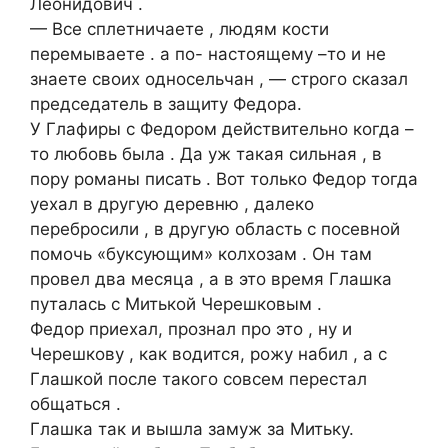
Леонидович .
— Все сплетничаете , людям кости
перемываете . а по- настоящему –то и не
знаете своих односельчан , — строго сказал
председатель в защиту Федора.
У Глафиры с Федором действительно когда –
то любовь была . Да уж такая сильная , в
пору романы писать . Вот только Федор тогда
уехал в другую деревню , далеко
перебросили , в другую область с посевной
помочь «буксующим» колхозам . Он там
провел два месяца , а в это время Глашка
путалась с Митькой Черешковым .
Федор приехал, прознал про это , ну и
Черешкову , как водится, рожу набил , а с
Глашкой после такого совсем перестал
общаться .
Глашка так и вышла замуж за Митьку.