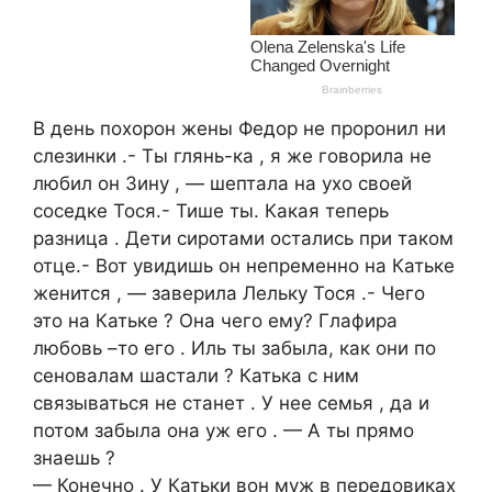
В день похорон жены Федор не проронил ни
слезинки .- Ты глянь-ка , я же говорила не
любил он Зину , — шептала на ухо своей
соседке Тося.- Тише ты. Какая теперь
разница . Дети сиротами остались при таком
отце.- Вот увидишь он непременно на Катьке
женится , — заверила Лельку Тося .- Чего
это на Катьке ? Она чего ему? Глафира
любовь –то его . Иль ты забыла, как они по
сеновалам шастали ? Катька с ним
связываться не станет . У нее семья , да и
потом забыла она уж его . — А ты прямо
знаешь ?
— Конечно . У Катьки вон муж в передовиках