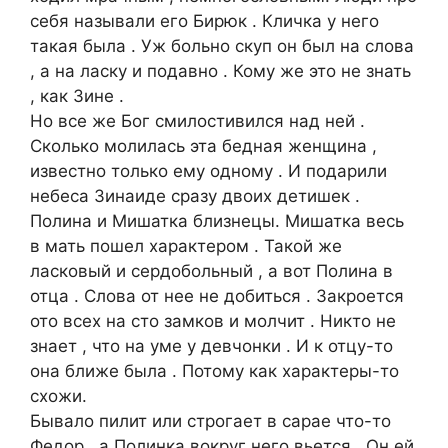
себя называли его Бирюк . Кличка у него
такая была . Уж больно скуп он был на слова
, а на ласку и подавно . Кому же это не знать
, как Зине .
Но все же Бог смилостивился над ней .
Сколько молилась эта бедная женщина ,
известно только ему одному . И подарили
небеса Зинаиде сразу двоих детишек .
Полина и Мишатка близнецы. Мишатка весь
в мать пошел характером . Такой же
ласковый и сердобольный , а вот Полина в
отца . Слова от нее не добиться . Закроется
ото всех на сто замков и молчит . Никто не
знает , что на уме у девчонки . И к отцу-то
она ближе была . Потому как характеры-то
схожи.
Бывало пилит или строгает в сарае что-то
Федор , а Полинка вокруг него вьется . Он ей