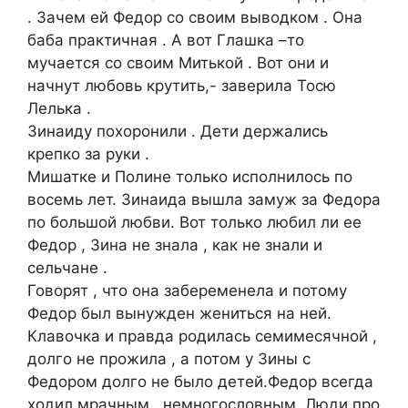
. Зачем ей Федор со своим выводком . Она
баба практичная . А вот Глашка –то
мучается со своим Митькой . Вот они и
начнут любовь крутить,- заверила Тосю
Лелька .
Зинаиду похоронили . Дети держались
крепко за руки .
Мишатке и Полине только исполнилось по
восемь лет. Зинаида вышла замуж за Федора
по большой любви. Вот только любил ли ее
Федор , Зина не знала , как не знали и
сельчане .
Говорят , что она забеременела и потому
Федор был вынужден жениться на ней.
Клавочка и правда родилась семимесячной ,
долго не прожила , а потом у Зины с
Федором долго не было детей.Федор всегда
ходил мрачным , немногословным. Люди про