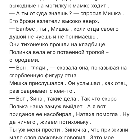
выходные на могилку к мамке ходит .
— А ты откуда знаешь ? — спросил Мишка .
Его брови взлетели высоко вверх.
— Балбес , ты , Мишка , коли отца своего
душой не чуешь и не понимаешь .
Они тихонечко прошли на кладбище.
Полинка вела его потаенной тропой –
огородами.
— Вон , гляди , — сказала она, показывая на
сгорбленную фигуру отца .
Мишка прислушался . Он услышал , как отец
разговаривает с кем-то .
— Вот , Зина , такие дела . Так что скоро
Полька наша замуж выйдет . А я вот
приданое ее насобирал , Натаха помогла . Ну
да ничего , живем потихоньку .
Ты уж меня прости , Зиночка , что при жизни
мало слов ласковых говорил . Зато мое