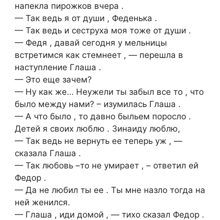
напекла пирожков вчера .
— Так ведь я от души , Феденька .
— Так ведь и сеструха моя тоже от души .
— Федя , давай сегодня у мельницы
встретимся как стемнеет , — перешла в
наступление Глаша .
— Это еще зачем?
— Ну как же… Неужели ты забыл все то , что
было между нами? – изумилась Глаша .
— А что было , то давно быльем поросло .
Детей я своих люблю . Зинаиду люблю,
— Так ведь не вернуть ее теперь уж , —
сказала Глаша .
— Так любовь –то не умирает , – ответил ей
Федор .
— Да не любил ты ее . Ты мне назло тогда на
ней женился.
— Глаша , иди домой , — тихо сказал Федор .