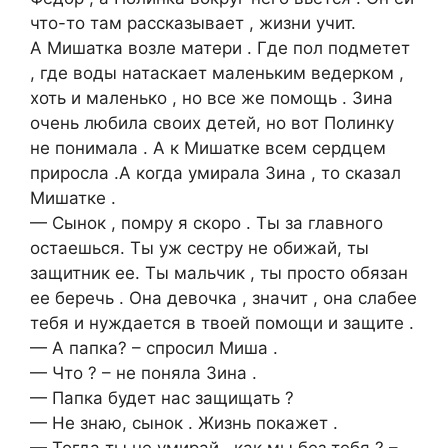
что-то там рассказывает , жизни учит.
А Мишатка возле матери . Где пол подметет
, где воды натаскает маленьким ведерком ,
хоть и маленько , но все же помощь . Зина
очень любила своих детей, но вот Полинку
не понимала . А к Мишатке всем сердцем
приросла .А когда умирала Зина , то сказал
Мишатке .
— Сынок , помру я скоро . Ты за главного
остаешься. Ты уж сестру не обижай, ты
защитник ее. Ты мальчик , ты просто обязан
ее беречь . Она девочка , значит , она слабее
тебя и нуждается в твоей помощи и защите .
— А папка? – спросил Миша .
— Что ? – не поняла Зина .
— Папка будет нас защищать ?
— Не знаю, сынок . Жизнь покажет .