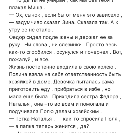
— Тогда ты не умирай , как мы без тебя ? –
плакал Миша .
— Ох, сынок , если бы от меня это зависело ,
— задумчиво сказал Зина. Сказала так. А к
утру ее не стало .
Федор сидел подле жены и держал ее за
руку . Ни слова , ни слезинки . Просто весь
как-то сгорбился , осунулся и почернел . Вот,
пожалуй , и все.
Жизнь постепенно входила в свою колею .
Полина взяла на себя ответственность быть
хозяйкой в доме. Девочка пыталась сама
приготовить еду , прибраться в избе , но
мала еще была . Приходила сестра Федора ,
Наталья , она –то во всем и помогала и
подучивала Полю делам хозяйским .
— Тетка Наталья , — как-то спросила Поля ,
— а папка теперь женится , да?