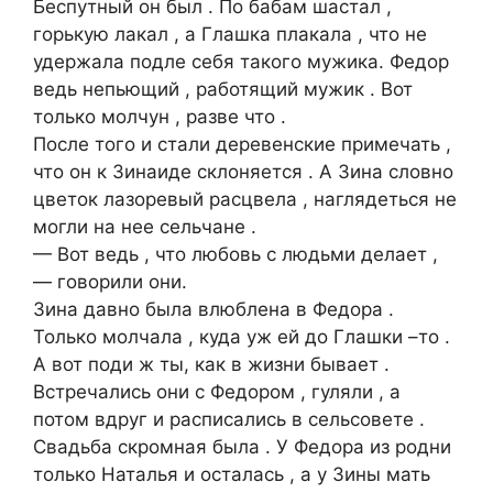
Беспутный он был . По бабам шастал ,
горькую лакал , а Глашка плакала , что не
удержала подле себя такого мужика. Федор
ведь непьющий , работящий мужик . Вот
только молчун , разве что .
После того и стали деревенские примечать ,
что он к Зинаиде склоняется . А Зина словно
цветок лазоревый расцвела , наглядеться не
могли на нее сельчане .
— Вот ведь , что любовь с людьми делает ,
— говорили они.
Зина давно была влюблена в Федора .
Только молчала , куда уж ей до Глашки –то .
А вот поди ж ты, как в жизни бывает .
Встречались они с Федором , гуляли , а
потом вдруг и расписались в сельсовете .
Свадьба скромная была . У Федора из родни
только Наталья и осталась , а у Зины мать