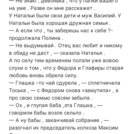
— Не знаю , девонька , что у папки вашего
на уме . Разве он мне расскажет .
У Натальи были свои дети и муж Василий. У
Натальи была хорошая дружная семья .
— А если что , ты заберешь нас к себе ?-
продолжала Полина .
— Не выдумывай . Отец вас любит и никому
в обиду не даст , — сказала Наталья .
А по селу тем временем ползли уже вовсю
слухи о том , что у Федора и Глафиры старая
любовь вновь обрела силу.
— Глашка –то чай сдурела , — сплетничала
Тоська , — с Федором снова «замутила» , а
про свою семью совсем забыла .
— Ох , и глупая баба ,эта Глашка , —
говорили бабы возле сельпо .
— А ну бабы , заканчивай собрание , —
разогнал их председатель колхоза Максим