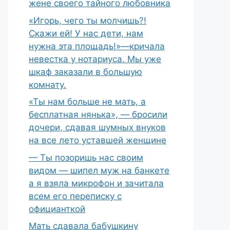
жене своего тайного любовника
«Игорь, чего ты молчишь?!
Скажи ей! У нас дети, нам
нужна эта площадь!»—кричала
невестка у нотариуса. Мы уже
шкаф заказали в большую
комнату.
«Ты нам больше не мать, а
бесплатная нянька», — бросили
дочери, сдавая шумных внуков
на все лето уставшей женщине
— Ты позоришь нас своим
видом — шипел муж на банкете
а я взяла микрофон и зачитала
всем его переписку с
официанткой
Мать сдавала бабушкину