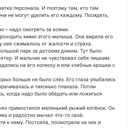
атка персонала. И поэтому тем, кто там
Они не могут уделить его каждому. Посидеть,
но – надо смотреть за всеми.
проходить мимо этого малыша. Она видела его
у неё сжималось от жалости и страха.
ебольшой парк за детским домом. Тут было
ветер. И мальчик не чувствовал себя лишним.
адились на его коляску и ели хлебные крошки с
орых больше не было слёз. Его глаза улыбались
ворачивалась и тихонько плакала. Потом
ь, когда надо было обедать или ложиться
енях примостился маленький рыжий котёнок. Он
ика и радостно мычал что-то своё.
и к нему. Постояла, посмотрела на них и