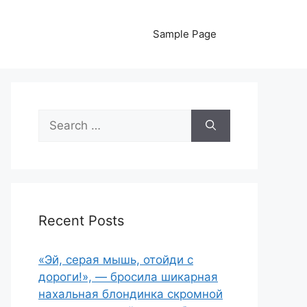
Sample Page
Search
for:
Recent Posts
«Эй, серая мышь, отойди с
дороги!», — бросила шикарная
нахальная блондинка скромной