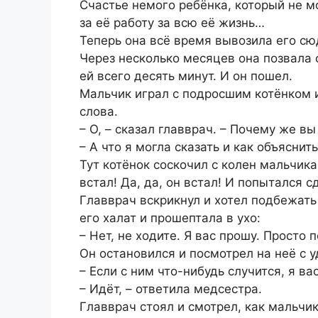
Счастье немого ребёнка, который не м
за её работу за всю её жизнь…
Теперь она всё время вывозила его сю
Через несколько месяцев она позвала 
ей всего десять минут. И он пошел.
Мальчик играл с подросшим котёнком и
слова.
– О, – сказал главврач. – Почему же в
– А что я могла сказать и как объяснит
Тут котёнок соскочил с колен мальчика
встал! Да, да, он встал! И попытался с
Главврач вскрикнул и хотел подбежать
его халат и прошептала в ухо:
– Нет, не ходите. Я вас прошу. Просто 
Он остановился и посмотрел на неё с 
– Если с ним что-нибудь случится, я вас
– Идёт, – ответила медсестра.
Главврач стоял и смотрел, как мальчик