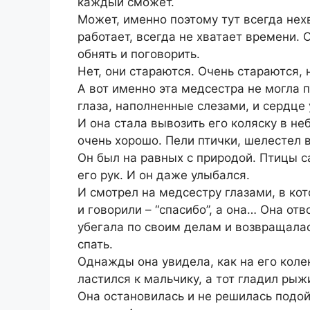
каждый сможет.
Может, именно поэтому тут всегда нехв
работает, всегда не хватает времени. 
обнять и поговорить.
Нет, они стараются. Очень стараются, 
А вот именно эта медсестра не могла 
глаза, наполненные слезами, и сердце 
И она стала вывозить его коляску в н
очень хорошо. Пели птички, шелестел 
Он был на равных с природой. Птицы с
его рук. И он даже улыбался.
И смотрел на медсестру глазами, в кот
и говорили – “спасибо”, а она… Она от
убегала по своим делам и возвращалас
спать.
Однажды она увидела, как на его кол
ластился к мальчику, а тот гладил рыж
Она остановилась и не решилась подойт