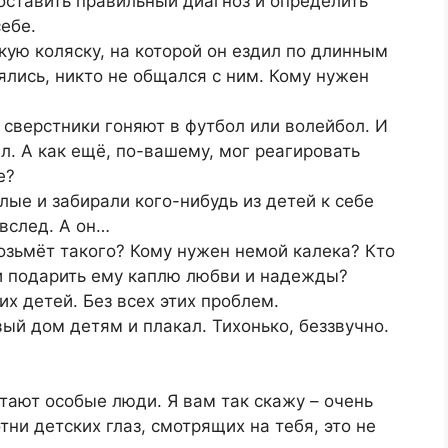
поставить правильный диагноз и определить
себе.
ую коляску, на которой он ездил по длинным
ялись, никто не общался с ним. Кому нужен
 сверстники гоняют в футбол или волейбол. И
л. А как ещё, по-вашему, мог реагировать
е?
лые и забирали кого-нибудь из детей к себе
вслед. А он…
возьмёт такого? Кому нужен немой калека? Кто
 и подарить ему каплю любви и надежды?
их детей. Без всех этих проблем.
ый дом детям и плакал. Тихонько, беззвучно.
отают особые люди. Я вам так скажу – очень
ни детских глаз, смотрящих на тебя, это не