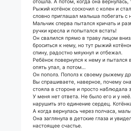
отошла. А потом, когда она вернулась, 
Рыжий котёнок соскочил с колен и стал
словно приглашал малыша побегать с 
Мальчик сперва пытался кричать и раз
ручки кресла и попытался встать!
Он свалился прямо в траву лицом вниз
броситься к нему, но тут рыжий котёно
спину, радостно мяукнул и отбежал.
Ребёнок повернулся к нему и пытался в
опять упал, а потом…
Он пополз. Пополз к своему рыжему др
Вы спрашиваете, наверное, почему он
стояла в стороне и просто наблюдала
У меня нет ответа. Не было его и у не
нарушить это единение сердец. Котёнк
А когда вернулась через полчаса, мальч
Она заглянула в детские глаза и увидел
настоящее счастье.