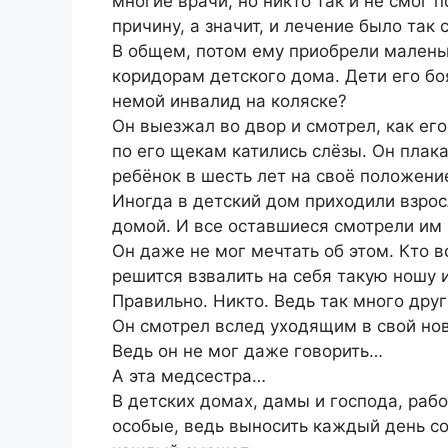
многие врачи, но никто так и не смог 
причину, а значит, и лечение было так 
В общем, потом ему приобрели маленьк
коридорам детского дома. Дети его бо
немой инвалид на коляске?
Он выезжал во двор и смотрел, как его
по его щекам катились слёзы. Он плака
ребёнок в шесть лет на своё положени
Иногда в детский дом приходили взрос
домой. И все оставшиеся смотрели им 
Он даже не мог мечтать об этом. Кто 
решится взвалить на себя такую ношу
Правильно. Никто. Ведь так много друг
Он смотрел вслед уходящим в свой нов
Ведь он не мог даже говорить…
А эта медсестра…
В детских домах, дамы и господа, раб
особые, ведь выносить каждый день сот