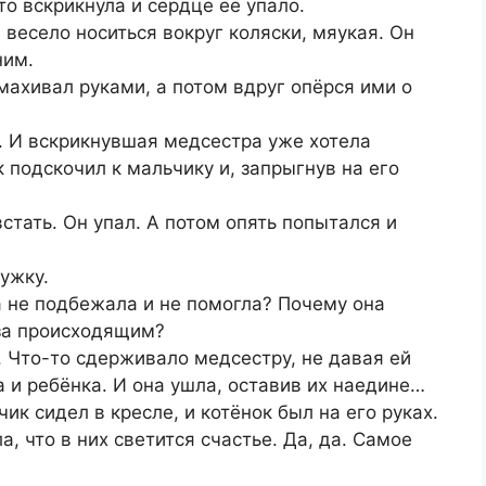
то вскрикнула и сердце её упало.
 весело носиться вокруг коляски, мяукая. Он
ним.
махивал руками, а потом вдруг опёрся ими о
. И вскрикнувшая медсестра уже хотела
к подскочил к мальчику и, запрыгнув на его
стать. Он упал. А потом опять попытался и
ужку.
а не подбежала и не помогла? Почему она
 за происходящим?
ё. Что-то сдерживало медсестру, не давая ей
а и ребёнка. И она ушла, оставив их наедине…
ик сидел в кресле, и котёнок был на его руках.
а, что в них светится счастье. Да, да. Самое