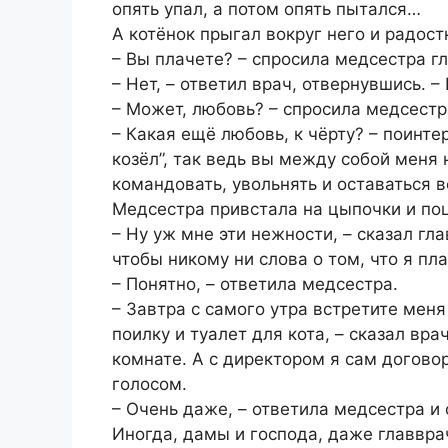
опять упал, а потом опять пытался…
А котёнок прыгал вокруг него и радост
– Вы плачете? – спросила медсестра г
– Нет, – ответил врач, отвернувшись. –
– Может, любовь? – спросила медсестр
– Какая ещё любовь, к чёрту? – поинте
козёл”, так ведь вы между собой меня 
командовать, увольнять и оставаться в
Медсестра привстала на цыпочки и поц
– Ну уж мне эти нежности, – сказал гл
чтобы никому ни слова о том, что я пла
– Понятно, – ответила медсестра.
– Завтра с самого утра встретите меня
поилку и туалет для кота, – сказал вра
комнате. А с директором я сам договор
голосом.
– Очень даже, – ответила медсестра и
Иногда, дамы и господа, даже главвр