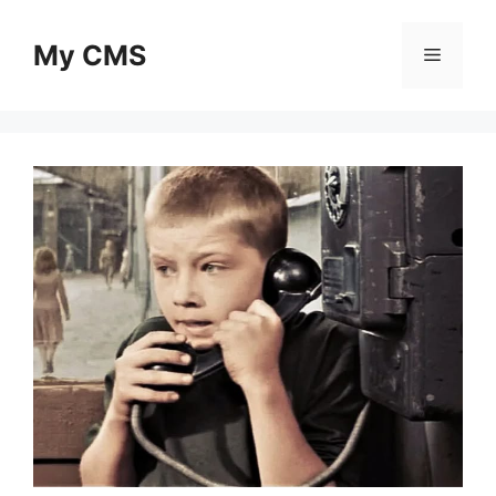
Skip
to
My CMS
Menu
content