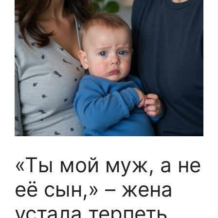
«Ты мой муж, а не
её сын,» – жена
устала терпеть