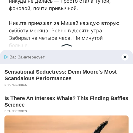
никуда не делась — просто стала тупой,
фоновой, почти привычной.
Никита приезжал за Мишей каждую вторую
субботу месяца. Ровно в десять утра.
Забирал на четыре часа. Ни минутой
больше.
— Привет, — сухо бросил он, переступая
порог квартиры в очередную субботу. —
Миша готов?
Аня молча кивнула, помогая сыну надеть
курточку. Миша уже почти не узнавал отца —
хмурился, отворачивался, цеплялся за
мамину ногу.
— Пойдём, — Никита наклонился к мальчику.