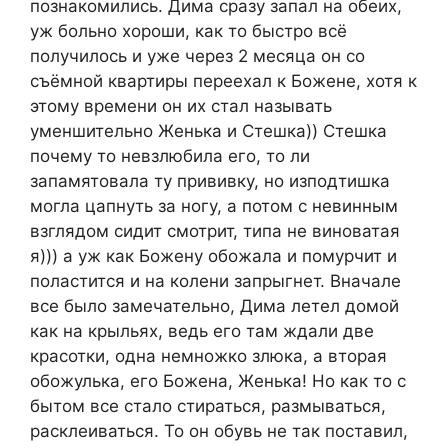
познакомились. Дима сразу запал на обеих,
уж больно хороши, как то быстро всё
получилось и уже через 2 месяца он со
съёмной квартиры переехал к Божене, хотя к
этому времени он их стал называть
уменшительно Женька и Стешка)) Стешка
почему то невзлюбила его, то ли
запамятовала ту прививку, но изподтишка
могла цапнуть за ногу, а потом с невинным
взглядом сидит смотрит, типа не виноватая
я))) а уж как Божену обожала и помурчит и
поластится и на колени запрыгнет. Вначале
все было замечательно, Дима летел домой
как на крыльях, ведь его там ждали две
красотки, одна немножко злюка, а вторая
обожулька, его Божена, Женька! Но как то с
бытом все стало стираться, размываться,
расклеиваться. То он обувь не так поставил,