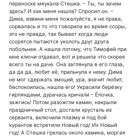
переноске мяукала Стешка. – Ты, ты зачем
здесь? И как меня нашла? Спросил он. –
Дима, извини меня пожалуйста, я не права,
сорвалась и то что говорила во время ссоры,
это не правда, так бывает когда люди
ссорятся пытаются уколоть друг друга
побольнее. А нашла потому, что Тимофей при
мне ключи отдавал, вот и решила что скорее
всего ты на даче. Она заглянула в его глаза,
да да да, любит её, прильнула к нему. Дима
не мог сдержать эмоций, ура, значит любит,
беспокоилась, нашла его! Украсили берёзку
гирляндами, дурачась кричали – Ёлочка,
зажгись! Потом разожгли камин, накрыли
праздничный стол, достали хрусталь из
серванта, включили плазму и под бой
курантов встретили Новый год! Их Новый
год! А Стешка грелась около камина, моргая