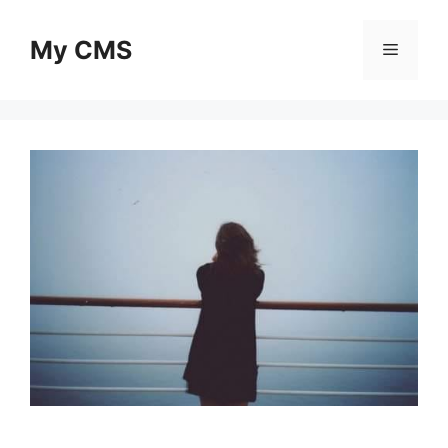
Skip
to
My CMS
Menu
content