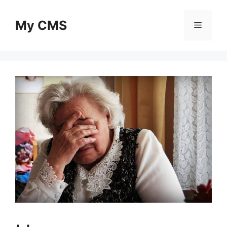
Skip
to
My CMS
Menu
content