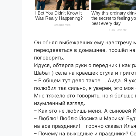
Он обнял выбежавших ему навстречу ма
переодеваться в домашнее, прошёл на 
поговорить.
Идуся, обтерла руки о передник ( как 
Шабат ) села на краешек стула и приг
– В общем тут дело такое … Аида. Я у
полюбил так сильно, я уверен, это моя
Мне тяжело это говорить, но я больше
изумленный взгляд.
– Как это не любишь меня. А сыновей 
– Люблю! Люблю Йосика и Марика! Буду
на все праздники! – горячо сказал Илья
– Почему на выходные и праздники? Се