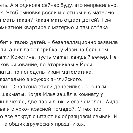
ть. А я одинока сейчас буду, это неправильно.
х. Чтоб сыновья росли и с отцом и с матерью.
а мать такая? Какая мать отдаст детей? Тем
омнатной квартире с матерью и там собака
бит и твоих детей. – безапелляционно заявила
ли, а вот лак от грибка, у Йоси на большом
скажи Кристине, пусть мажет каждый вечер. Не
иков рисование, по вторникам у Йоси
маты, по понедельникам математика,
язательно в кружок английского.
кон . С балкона стали доносились обрывки
и шахматы. Когда Илья зашёл в комнату у
н в чехле, две пары лыж, и его чемодан. Аида
е и с ярко- красной помадой. С тех пор
то все вокруг считают их образцовой семьей. И
 на общих дружеских праздниках.