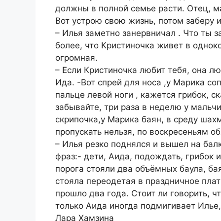
должны в полной семье расти. Отец, ма
Вот устрою свою жизнь, потом заберу и
– Илья заметно занервничал . Что ты з
более, что Кристиночка живет в однок
огромная.
– Если Кристиночка любит тебя, она лю
Ида. -Вот спрей для носа ,у Марика соп
пальце левой ноги , кажется грибок, 
забывайте, три раза в неделю у мальч
скрипочка,у Марика баян, в среду шах
пропускать нельзя, по воскресеньям об
– Илья резко поднялся и вышел на бал
фраз:- дети, Аида, подождать, грибок 
порога стояли два объёмных баула, бая
стояла переодетая в праздничное плать
прошло два года. Стоит ли говорить, ч
только Аида иногда подмигивает Илье,
Лара Хамзина