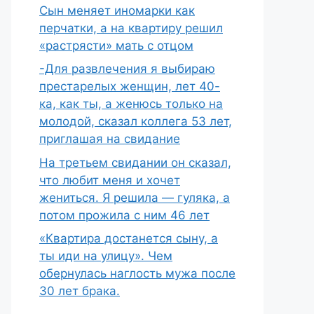
Сын меняет иномарки как
перчатки, а на квартиру решил
«растрясти» мать с отцом
-Для развлечения я выбираю
престарелых женщин, лет 40-
ка, как ты, а женюсь только на
молодой, сказал коллега 53 лет,
приглашая на свидание
На третьем свидании он сказал,
что любит меня и хочет
жениться. Я решила — гуляка, а
потом прожила с ним 46 лет
«Квартира достанется сыну, а
ты иди на улицу». Чем
обернулась наглость мужа после
30 лет брака.