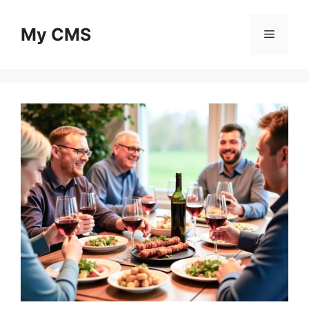
Skip
to
My CMS
Menu
content