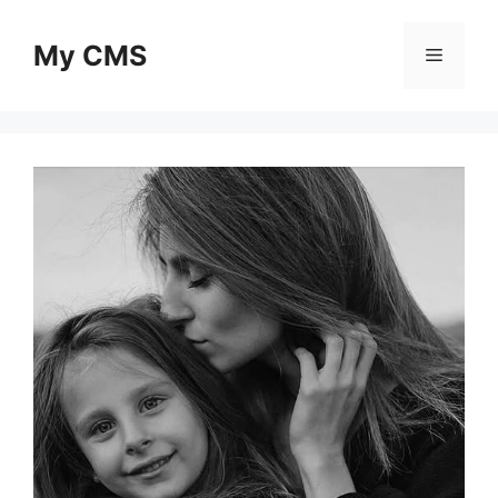
Skip
to
My CMS
Menu
content