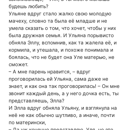
будешь любить?
Ульяне вдруг стало жалко свою молодую
мачеху, словно та была её младше и не
умела сказать о том, что хочет, чтобы у них
была дружная семья. И Ульяна порывисто
обняла Эллу, вспомнив, как та жалела её, и
кормила, и утешала, и похоже понимала и
боялась, что не будет она Уле матерью, не
сможет.
– А мне парень нравится, – вдруг
проговорилась ей Ульяна, сама даже не
знает, и как она так проговорилась! – Он мне
звонит каждый день, а у него дочка есть, ты
представляешь, Элла?
И Элла вдруг обняла Ульяну, и взглянула на
неё не как обычно шутливо, а иначе, почти
по матерински,
– Да уж конечно представляю, Уля, но это…