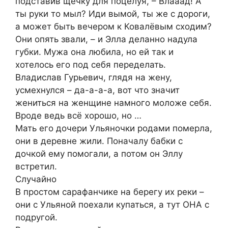
подставив щёчку для поцелуя, – Влааад! А
ты руки то мыл? Иди вымой, ты же с дороги,
а может быть вечером к Ковалёвым сходим?
Они опять звали, – и Элла деланно надула
губки. Мужа она любила, но ей так и
хотелось его под себя переделать.
Владислав Гурьевич, глядя на жену,
усмехнулся – да-а-а-а, вот что значит
жениться на женщине намного моложе себя.
Вроде ведь всё хорошо, но …
Мать его дочери Ульяночки родами померла,
они в деревне жили. Поначалу бабки с
дочкой ему помогали, а потом он Эллу
встретил.
Случайно
В простом сарафанчике на берегу их реки –
они с Ульяной поехали купаться, а тут ОНА с
подругой.