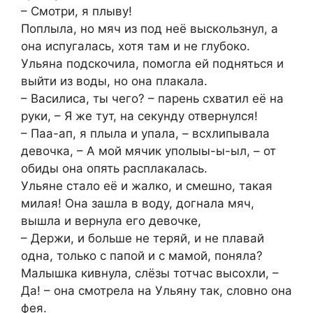
– Смотри, я плыву!
Поплыла, но мяч из под неё выскользнул, а
она испугалась, хотя там и не глубоко.
Ульяна подскочила, помогла ей подняться и
выйти из воды, но она плакала.
– Василиса, ты чего? – парень схватил её на
руки, – Я же тут, на секунду отвернулся!
– Паа-ап, я плыла и упала, – всхлипывала
девочка, – А мой мячик уполыы-ы-ыл, – от
обиды она опять расплакалась.
Ульяне стало её и жалко, и смешно, такая
милая! Она зашла в воду, догнала мяч,
вышла и вернула его девочке,
– Держи, и больше не теряй, и не плавай
одна, только с папой и с мамой, поняла?
Малышка кивнула, слёзы тотчас высохли, –
Да! – она смотрела на Ульяну так, словно она
фея.