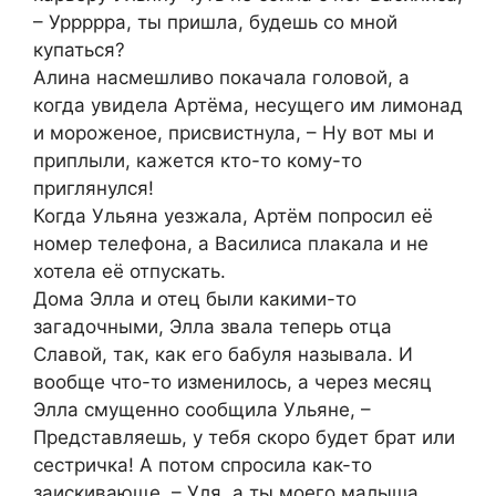
– Уррррра, ты пришла, будешь со мной
купаться?
Алина насмешливо покачала головой, а
когда увидела Артёма, несущего им лимонад
и мороженое, присвистнула, – Ну вот мы и
приплыли, кажется кто-то кому-то
приглянулся!
Когда Ульяна уезжала, Артём попросил её
номер телефона, а Василиса плакала и не
хотела её отпускать.
Дома Элла и отец были какими-то
загадочными, Элла звала теперь отца
Славой, так, как его бабуля называла. И
вообще что-то изменилось, а через месяц
Элла смущенно сообщила Ульяне, –
Представляешь, у тебя скоро будет брат или
сестричка! А потом спросила как-то
заискивающе, – Уля, а ты моего малыша