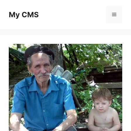
Skip
to
My CMS
Menu
content