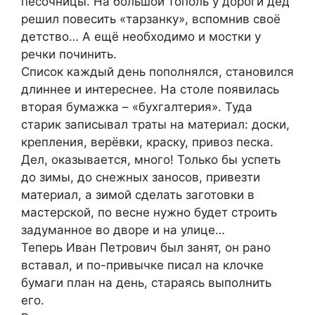
песочницы. На большой тополь у дороги дед
решил повесить «тарзанку», вспомнив своё
детство… А ещё необходимо и мостки у
речки починить.
Список каждый день пополнялся, становился
длиннее и интереснее. На столе появилась
вторая бумажка – «бухгалтерия». Туда
старик записывал траты на материал: доски,
крепления, верёвки, краску, привоз песка.
Дел, оказывается, много! Только бы успеть
до зимы, до снежных заносов, привезти
материал, а зимой сделать заготовки в
мастерской, по весне нужно будет строить
задуманное во дворе и на улице…
Теперь Иван Петрович был занят, он рано
вставал, и по-привычке писал на клочке
бумаги план на день, стараясь выполнить
его.