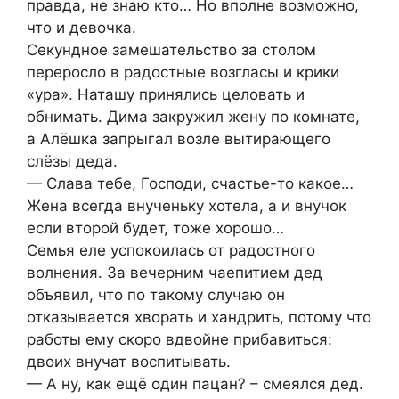
правда, не знаю кто… Но вполне возможно,
что и девочка.
Секундное замешательство за столом
переросло в радостные возгласы и крики
«ура». Наташу принялись целовать и
обнимать. Дима закружил жену по комнате,
а Алёшка запрыгал возле вытирающего
слёзы деда.
— Слава тебе, Господи, счастье-то какое…
Жена всегда внученьку хотела, а и внучок
если второй будет, тоже хорошо…
Семья еле успокоилась от радостного
волнения. За вечерним чаепитием дед
объявил, что по такому случаю он
отказывается хворать и хандрить, потому что
работы ему скоро вдвойне прибавиться:
двоих внучат воспитывать.
— А ну, как ещё один пацан? – смеялся дед.