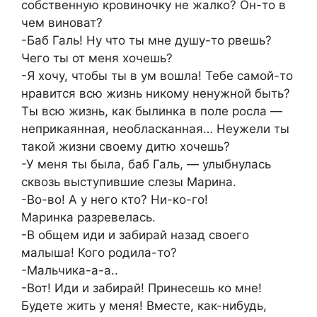
собственную кровиночку не жалко? Он-то в
чем виноват?
-Баб Галь! Ну что ты мне душу-то рвешь?
Чего ты от меня хочешь?
-Я хочу, чтобы ты в ум вошла! Тебе самой-то
нравится всю жизнь никому ненужной быть?
Ты всю жизнь, как былинка в поле росла —
неприкаянная, необласканная… Неужели ты
такой жизни своему дитю хочешь?
-У меня ты была, баб Галь, — улыбнулась
сквозь выступившие слезы Марина.
-Во-во! А у него кто? Ни-ко-го!
Маринка разревелась.
-В общем иди и забирай назад своего
малыша! Кого родила-то?
-Мальчика-а-а..
-Вот! Иди и забирай! Принесешь ко мне!
Будете жить у меня! Вместе, как-нибудь,