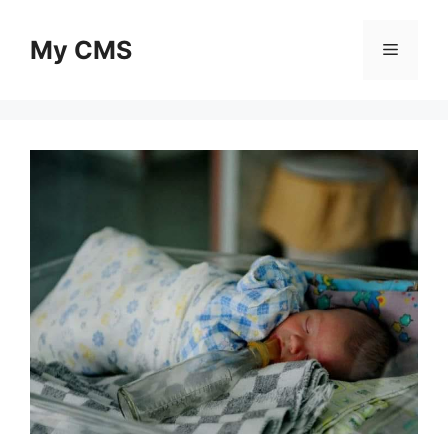
Skip
to
My CMS
Menu
content