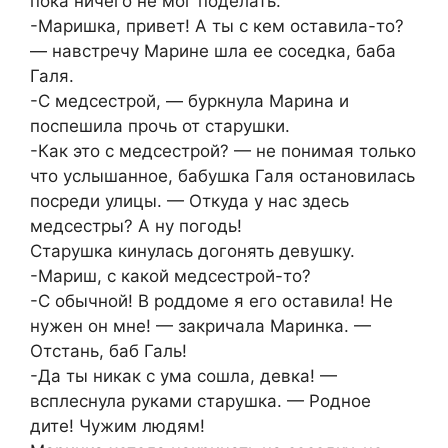
пока ничего не мог поделать.
-Маришка, привет! А ты с кем оставила-то?
— навстречу Марине шла ее соседка, баба
Галя.
-С медсестрой, — буркнула Марина и
поспешила прочь от старушки.
-Как это с медсестрой? — не понимая только
что услышанное, бабушка Галя остановилась
посреди улицы. — Откуда у нас здесь
медсестры? А ну погодь!
Старушка кинулась догонять девушку.
-Мариш, с какой медсестрой-то?
-С обычной! В роддоме я его оставила! Не
нужен он мне! — закричала Маринка. —
Отстань, баб Галь!
-Да ты никак с ума сошла, девка! —
всплеснула руками старушка. — Родное
дите! Чужим людям!