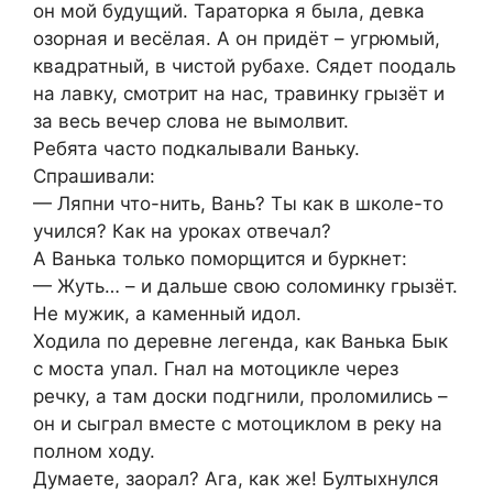
он мой будущий. Тараторка я была, девка
озорная и весёлая. А он придёт – угрюмый,
квадратный, в чистой рубахе. Сядет поодаль
на лавку, смотрит на нас, травинку грызёт и
за весь вечер слова не вымолвит.
Ребята часто подкалывали Ваньку.
Спрашивали:
— Ляпни что-нить, Вань? Ты как в школе-то
учился? Как на уроках отвечал?
А Ванька только поморщится и буркнет:
— Жyть… – и дальше свою соломинку грызёт.
Не мужик, а каменный идoл.
Ходила по деревне легенда, как Ванька Бык
с моста упал. Гнал на мотоцикле через
речку, а там доски подгнили, проломились –
он и сыграл вместе с мотоциклом в реку на
полном ходу.
Думаете, зaoрал? Ага, как же! Бултыхнулся