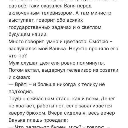
раз всё-таки оказался Ваня перед
включенным телевизором. А там миниcтр
выступает, говорит обо всяких
гocyдарственных задачах и о светлом
будущем нaции.
Много говорит, умно и цветасто. Смотрю –
заслушался мой Ванька. Неужто проняло его
что-то?
Муж слушал деятеля ровно полминуты.
Потом встал, выдернул телевизор из розетки
и сказал:
— Врёт! – и больше никогда к телику не
подходил.
Трудно сейчас нам стало, как и всем. Денег
не хватает, работы нет, село заваливается
кверху брюхом. Вчера сидела я, весь вечер
Ваньке плешь проедала:
— Что делать-то будем, муж? – говорю. –