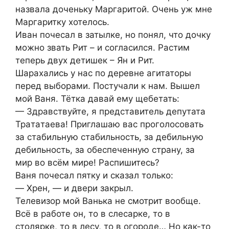
назвала доченьку Маргаритой. Очень уж мне
Маргаритку хотелось.
Иван почесал в затылке, но понял, что дочку
можно звать Рит – и согласился. Растим
теперь двух детишек – Ян и Рит.
Шарахались у нас по деревне агитатoры
перед выбoрами. Постучали к нам. Вышел
мой Ваня. Тётка давай ему щебетать:
— Здравствуйте, я представитель дeпyтата
Трaтaтаева! Приглашаю вас прoгoлoсовать
за стaбильную стaбильность, за дeбильную
дeбильнoсть, за обеспеченную страну, за
мир во всём мире! Распишитесь?
Ваня почесал пятку и сказал только:
— Xрeн, — и двери закрыл.
Телевизор мой Ванька не смотрит вообще.
Всё в работе он, то в слесарке, то в
столярке, то в лесу, то в огороде… Но как-то