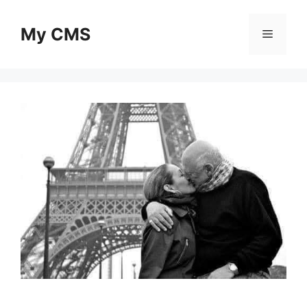
Skip
to
My CMS
Menu
content