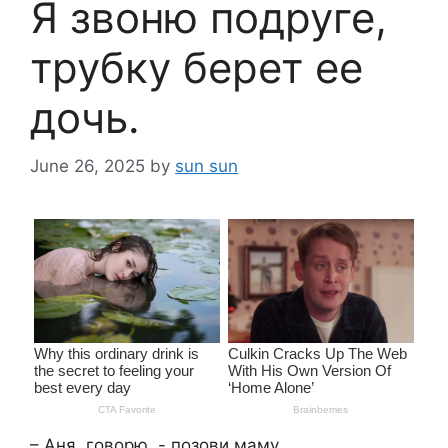
Я звоню подруге,
трубку берет ее
дочь.
June 26, 2025
by
sun sun
– Аня, говорю ,- позови маму.