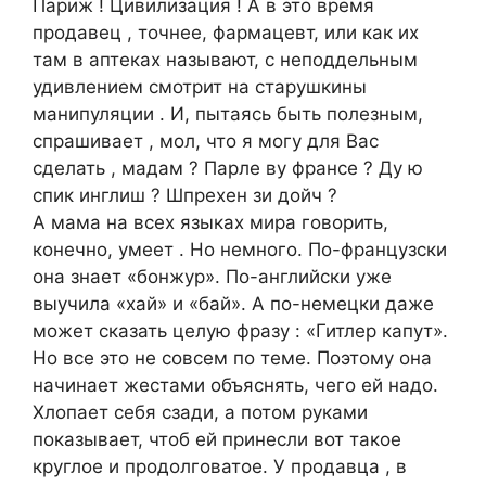
Париж ! Цивилизация ! А в это время
продавец , точнее, фармацевт, или как их
там в аптеках называют, с неподдельным
удивлением смотрит на старушкины
манипуляции . И, пытаясь быть полезным,
спрашивает , мол, что я могу для Вас
сделать , мадам ? Парле ву франсе ? Ду ю
спик инглиш ? Шпрехен зи дойч ?
А мама на всех языках мира говорить,
конечно, умеет . Но немного. По-французски
она знает «бонжур». По-английски уже
выучила «хай» и «бай». А по-немецки даже
может сказать целую фразу : «Гитлер капут».
Но все это не совсем по теме. Поэтому она
начинает жестами объяснять, чего ей надо.
Хлопает себя сзади, а потом руками
показывает, чтоб ей принесли вот такое
круглое и продолговатое. У продавца , в