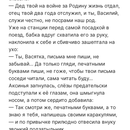
— Дед твой на войне за Родину жизнь отдал,
отец твой два года отслужил, и ты, Василий,
служи честно, не посрами наш род.
Уже на станции перед самой посадкой в
поезд, бабка вдруг схватила его за руку,
наклонила к себе и сбивчиво зашептала на
ухо:
— Ты, Васятка, письма мне пиши, не
забывай… Да только гляди, печатными
буквами пиши, не гоже, чтобы твои письма
соседи читали, сама читать буду…
Аксинья запнулась, слёзы предательски
подступали к её глазам, она шмыгнула
носом, а потом сердито добавила:
— Так смотри же, печатными буквами, а то
знаю я тебя, напишешь своими каракулями,
— и по привычке прилюдно отвесила внуку
звонкий подзатыльник.