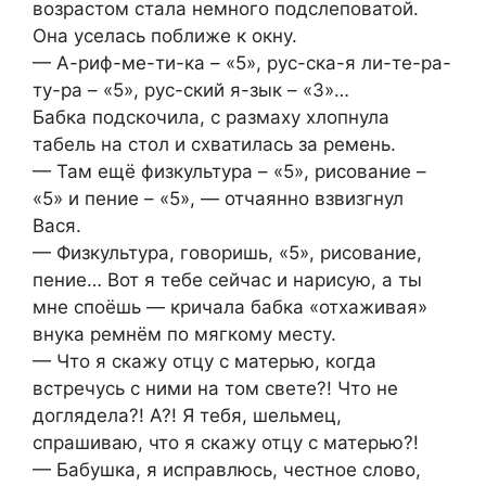
возрастом стала немного подслеповатой.
Она уселась поближе к окну.
— А-риф-ме-ти-ка – «5», рус-ска-я ли-те-ра-
ту-ра – «5», рус-ский я-зык – «3»…
Бабка подскочила, с размаху хлопнула
табель на стол и схватилась за ремень.
— Там ещё физкультура – «5», рисование –
«5» и пение – «5», — отчаянно взвизгнул
Вася.
— Физкультура, говоришь, «5», рисование,
пение… Вот я тебе сейчас и нарисую, а ты
мне споёшь — кричала бабка «отхаживая»
внука ремнём по мягкому месту.
— Что я скажу отцу с матерью, когда
встречусь с ними на том свете?! Что не
доглядела?! А?! Я тебя, шельмец,
спрашиваю, что я скажу отцу с матерью?!
— Бабушка, я исправлюсь, честное слово,