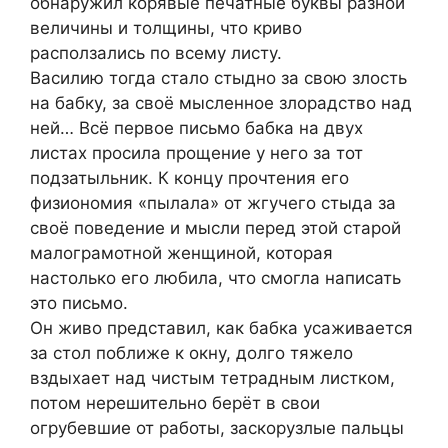
обнаружил корявые печатные буквы разной
величины и толщины, что криво
расползались по всему листу.
Василию тогда стало стыдно за свою злость
на бабку, за своё мысленное злорадство над
ней… Всё первое письмо бабка на двух
листах просила прощение у него за тот
подзатыльник. К концу прочтения его
физиономия «пылала» от жгучего стыда за
своё поведение и мысли перед этой старой
малограмотной женщиной, которая
настолько его любила, что смогла написать
это письмо.
Он живо представил, как бабка усаживается
за стол поближе к окну, долго тяжело
вздыхает над чистым тетрадным листком,
потом нерешительно берёт в свои
огрубевшие от работы, заскорузлые пальцы