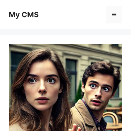
Skip
to
My CMS
Menu
content