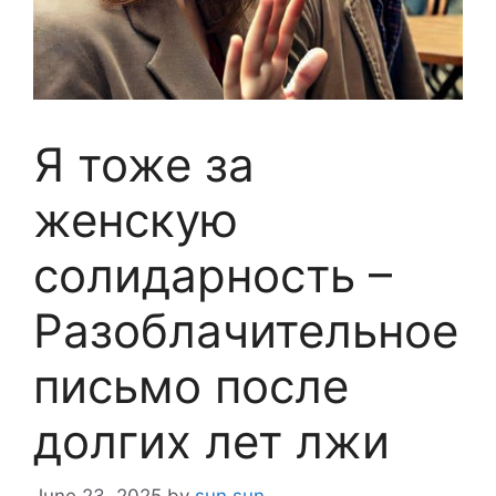
Я тоже за
женскую
солидарность –
Разоблачительное
письмо после
долгих лет лжи
June 23, 2025
by
sun sun