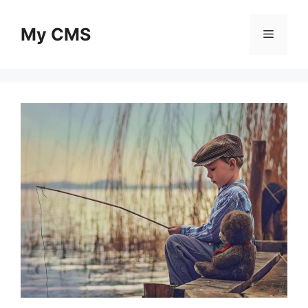
Skip
to
My CMS
Menu
content