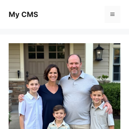
Skip
to
My CMS
Menu
content