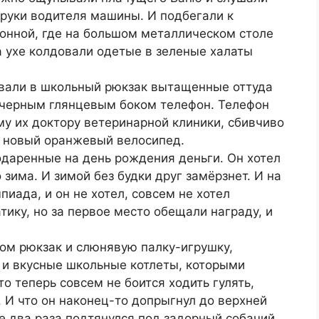
руки водителя машины. И подбегали к
онной, где на большом металлическом столе
а ухе колдовали одетые в зеленые халаты
вали в школьный рюкзак вытащенные оттуда
 черным глянцевым боком телефон. Телефон
у их доктору ветеринарной клиники, сбивчиво
и новый оранжевый велосипед.
подаренные на день рождения деньги. Он хотел
о зима. И зимой без будки друг замёрзнет. И на
иада, и он не хотел, совсем не хотел
тику, но за первое место обещали награду, и
ом рюкзак и слюнявую палку-игрушку,
 и вкусные школьные котлеты, которыми
то теперь совсем не боится ходить гулять,
. И что он наконец-то допрыгнул до верхней
е два раза подтянулся под задорный собачий