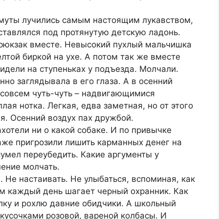
 омуты лучились самым настоящим лукавством,
ставлялся под протянутую детскую ладонь.
рюкзак вместе. Невысокий пухлый мальчишка
лтой биркой на ухе. А потом так же вместе
сидели на ступеньках у подъезда. Молчали.
нно заглядывала в его глаза. А в осенний
 совсем чуть-чуть – надвигающимися
лая нотка. Легкая, едва заметная, но от этого
я. Осенний воздух пах дружбой.
хотели ни о какой собаке. И по привычке
аже пригрозили лишить карманных денег на
сумел переубедить. Какие аргументы у
шение молчать.
 Не настаивать. Не улыбаться, вспоминая, как
им каждый день шагает черный охранник. Как
лку и рохлю давние обидчики. А школьный
кусочками розовой, вареной колбасы. И