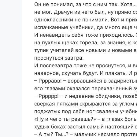
Он не понимал, за что с ним так. Хотя
не мог. Драчун из него был, ну прямо 
одноклассники не понимали. Вот и при
испачканные учебники, да много еще ч
И ненавидеть себя тоже приходилось. 
на пухлых щеках горела, за знания, к к
тупик учителей все новыми и новыми во
проснуться завтра.
И послезавтра тоже не проснуться, и 
наверное, скучать будут. И плакать. И 
– Рррравв! – ворвавшийся в задиристы
его глазами оказался перехваченный з
– Рррррр! – и недавние обидчики, поза
сверкая пятками скрываются за углом д
поджатых под себя ног свалены учебни
«Ну и чего ты ревешь?» – в глазах бо
худых боках застыл самый настоящий 
– А ты? Ты…? – мальчик несмело протя