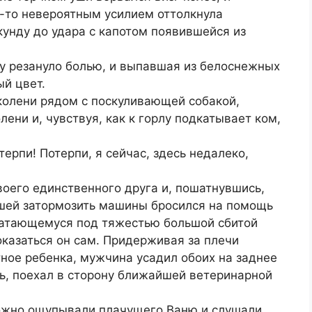
-то невероятным усилием оттолкнула
унду до удара с капотом появившейся из
 резануло болью, и выпавшая из белоснежных
ый цвет.
 колени рядом с поскуливающей собакой,
ени и, чувствуя, как к горлу подкатывает ком,
терпи! Потерпи, я сейчас, здесь недалеко,
воего единственного друга и, пошатнувшись,
вшей затормозить машины бросился на помощь
шатающемуся под тяжестью большой сбитой
оказаться он сам. Придерживая за плечи
ное ребенка, мужчина усадил обоих на заднее
ь, поехал в сторону ближайшей ветеринарной
рожно ощупывали плачущего Ваню и слушали