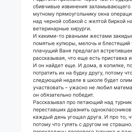
сбивчивые извинения заламывающего 
мутному прямоугольнику окна операци
над черной собакой с желтой биркой н
ветеринарные хирурги.
И какими-то рваными жестами закиды
помятые купюры, мелочь и блестящий
плачущий Ваня предлагал встретившем
рассказывая, что еще есть приставка 
И он найдет еще. И дома, в копилке, 
потратить их на будку другу, потому чт
следующей неделе в школе будет олимп
участвовать – ужасно не любил матема
он обязательно победит.
Рассказывал про летающий над турник
переставших дразнить одноклассников
каждый день угощал друга. И про то, ч
потому что гулять с другом не страшно
перекладины дворового турника и даж