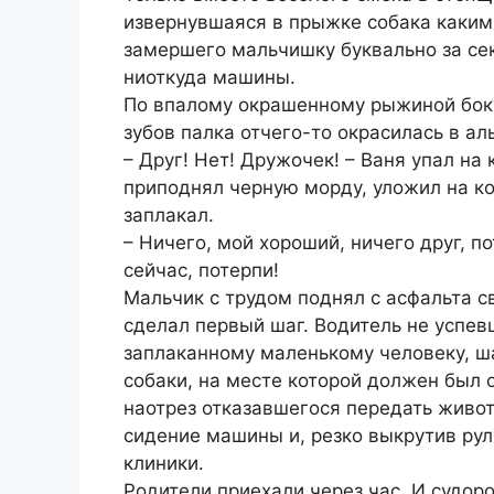
извернувшаяся в прыжке собака каким
замершего мальчишку буквально за сек
ниоткуда машины.
По впалому окрашенному рыжиной боку
зубов палка отчего-то окрасилась в ал
– Друг! Нет! Дружочек! – Ваня упал на
приподнял черную морду, уложил на кол
заплакал.
– Ничего, мой хороший, ничего друг, по
сейчас, потерпи!
Мальчик с трудом поднял с асфальта с
сделал первый шаг. Водитель не успе
заплаканному маленькому человеку, 
собаки, на месте которой должен был 
наотрез отказавшегося передать живот
сидение машины и, резко выкрутив рул
клиники.
Родители приехали через час. И судо