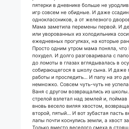
пятерки в дневнике больше не уродлив
игр совсем не обидные. И даже ссадин
одноклассников, а от железного дворо
Мама заметила перемены первой. И де
или уворованных из холодильника соси
ежедневных прогулках, на которые ра
Просто одним утром мама поняла, что 
похудел. И долго разговаривала с пап
до ломоты в глазах вглядывалась в ос
собирающегося в школу сына. И даже 
работы и проследить… И папу на это де
немножко. Совсем чуть-чуть не успела
Ваня с другом возвращались из школы.
стрелой взлетал над землей и, поймав
вновь весело виляя хвостом, возвращ
второй, пятый… И вот зубастая пасть 
лапы почти коснулись земли, а хвост з
Только вместо веселого смеха в стоящ