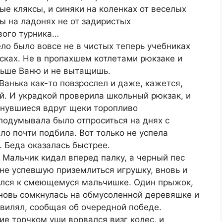
ые кляксы, и синяки на коленках от веселых
ы на ладонях не от задиристых
вого турника…
ло было вовсе не в чистых теперь учебниках
сках. Не в пропахшем котлетами рюкзаке и
ньше Ваню и не вытащишь.
Ванька как-то повзрослел и даже, кажется,
ой. И украдкой проверила школьный рюкзак, и
унувшиеся вдруг щеки торопливо
подумывала было отпроситься на днях с
ло почти подбила. Вот только не успела
. Беда оказалась быстрее.
 Мальчик кидал вперед палку, а черный пес
 не успевшую приземлиться игрушку, вновь и
ался к смеющемуся мальчишке. Один прыжок,
вновь сомкнулась на обмусоленной деревяшке и
авилял, сообщая об очередной победе.
ие торчком уши ворвался визг колес, и