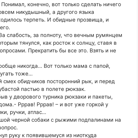
… Понимал, конечно, вот только сделать ничего
совсем никудышный, а другого языка
ходилось терпеть. И обидные прозвища, и
его.
За слабость, за полноту, что вечным румянцем
оторым тянулся, как росток к солнцу, ставя в
просами. Прекратить бы все это. Взять и не
вообще никогда… Вот только мама с папой,
ругать тоже…
й смех обидчиков посторонний рык, и перед
убастой пастью в полете рюкзак.
быв у дворового турника рюкзаки и пакеты,
ома.- Рррав! Рррав! – и вот уже горкой у
ки, ручки, атлас…
льшой черной собаки с рыжими подпалинами на
вопрос.
нул руку к появившемуся из ниоткуда