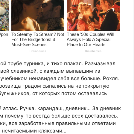
ой трубе турника, и тихо плакал. Размазывал
овой слезинкой, с каждым выпавшим из
учебником ненавидел себя все больше. Рохля.
прозвища градом сыпались на неприкрытую
 булыжников, от которых потом оставались
 атлас. Ручка, карандаш, дневник… За дневник
м почему-то всегда больше всех доставалось.
нки, все заработанные правильными ответами
и нечитаемыми кляксами…