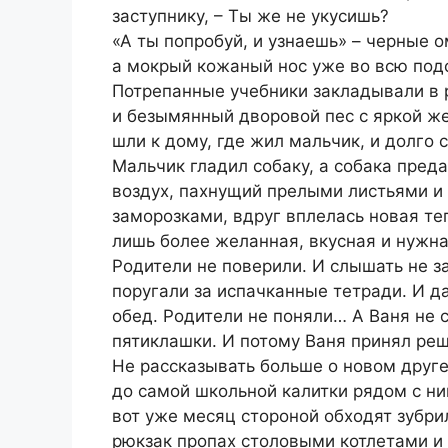
заступнику, – Ты же не укусишь?
«А ты попробуй, и узнаешь» – черные
а мокрый кожаный нос уже во всю под
Потрепанные учебники закладывали в 
и безымянный дворовой пес с яркой же
шли к дому, где жил мальчик, и долго 
Мальчик гладил собаку, а собака преда
воздух, пахнущий прелыми листьями и
заморозками, вдруг вплелась новая теп
лишь более желанная, вкусная и нужна
Родители не поверили. И слышать не за
поругали за испачканные тетради. И д
обед. Родители не поняли… А Ваня не 
пятиклашки. И потому Ваня принял ре
Не рассказывать больше о новом друге.
до самой школьной калитки рядом с н
вот уже месяц стороной обходят зубри
рюкзак пропах столовыми котлетами и 