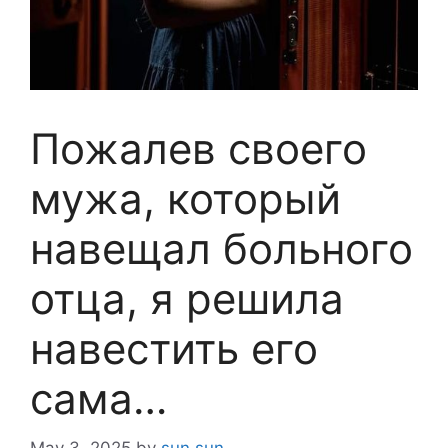
Пожалев своего
мужа, который
навещал больного
отца, я решила
навестить его
сама…
May 3, 2025
by
sun sun