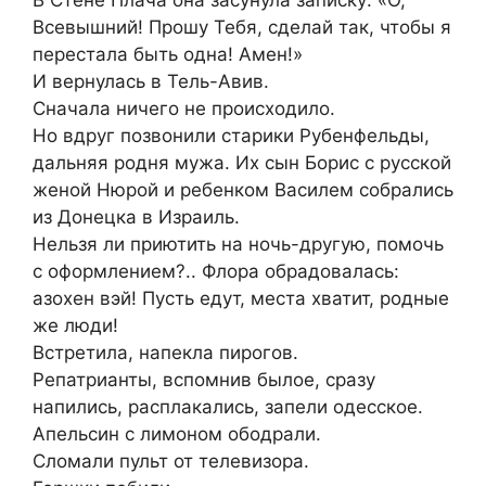
В Стене Плача она засунула записку: «О,
Всевышний! Прошу Тебя, сделай так, чтобы я
перестала быть одна! Амен!»
И вернулась в Тель-Авив.
Сначала ничего не происходило.
Но вдруг позвонили старики Рубенфельды,
дальняя родня мужа. Их сын Борис с русской
женой Нюрой и ребенком Василем собрались
из Донецка в Израиль.
Нельзя ли приютить на ночь-другую, помочь
с оформлением?.. Флора обрадовалась:
азохен вэй! Пусть едут, места хватит, родные
же люди!
Встретила, напекла пирогов.
Репатрианты, вспомнив былое, сразу
напились, расплакались, запели одесское.
Апельсин с лимоном ободрали.
Сломали пульт от телевизора.