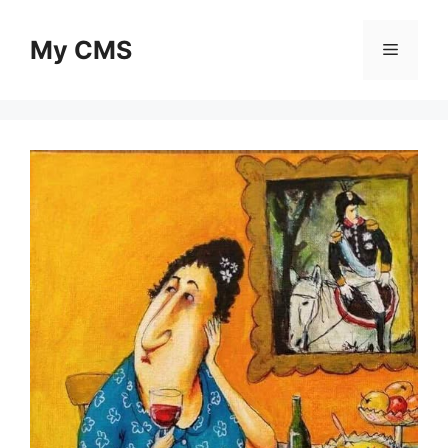
Skip
to
My CMS
Menu
content