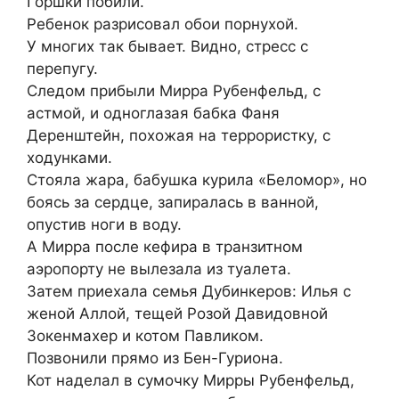
Горшки побили.
Ребенок разрисовал обои порнухой.
У многих так бывает. Видно, стресс с
перепугу.
Следом прибыли Мирра Рубенфельд, с
астмой, и одноглазая бабка Фаня
Деренштейн, похожая на террористку, с
ходунками.
Стояла жара, бабушка курила «Беломор», но
боясь за сердце, запиралась в ванной,
опустив ноги в воду.
А Мирра после кефира в транзитном
аэропорту не вылезала из туалета.
Затем приехала семья Дубинкеров: Илья с
женой Аллой, тещей Розой Давидовной
Зокенмахер и котом Павликом.
Позвонили прямо из Бен-Гуриона.
Кот наделал в сумочку Мирры Рубенфельд,