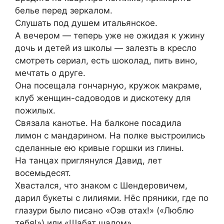
белье перед зеркалом.
Слушать под душем итальянское.
А вечером — теперь уже не ожидая к ужину
дочь и детей из школы — залезть в кресло
смотреть сериал, есть шоколад, пить вино,
мечтать о друге.
Она посещала гончарную, кружок макраме,
клуб женщин-садоводов и дискотеку для
пожилых.
Связала канотье. На балконе посадила
лимон с мандарином. На полке выстроились
сделанные ею кривые горшки из глины.
На танцах приглянулся Давид, лет
восемьдесят.
Хвастался, что знаком с Шендеровичем,
дарил букеты с лилиями. Нёс пряники, где по
глазури было писано «Оэв отах!» («Люблю
тебя!») или «Шабат шалом».