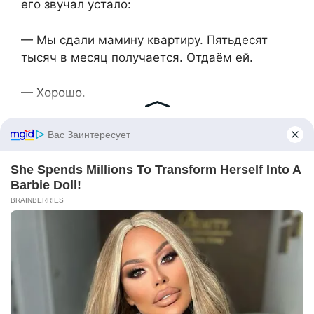
его звучал устало:
— Мы сдали мамину квартиру. Пятьдесят
тысяч в месяц получается. Отдаём ей.
— Хорошо.
— Она к нам переехала.
— Понятно.
— Ань… — он замялся, — может, ты хоть
иногда будешь её навещать?
— Нет, Серёж. Это твой выбор и твоя
ответственность теперь.
Ещё через месяц позвонила Ольга: