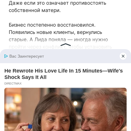
Даже если это означает противостоять
собственной матери.
Бизнес постепенно восстановился.
Появились новые клиенты, вернулись
старые. А Лида поняла — иногда нужно
пройти через конфликт, чтобы установить
четкие правила. И дело не в деньгах, а в
уважении к чужому выбору и чужой
собственности.
Дом снова наполнился смехом отдыхающих,
а не упреками свекрови. И это было
правильно — ведь каждый должен сам
решать, как распоряжаться своим
наследством.