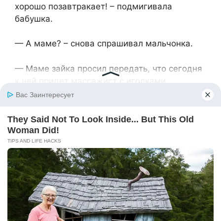
хорошо позавтракает! – подмигивала
бабушка.
— А маме? – снова спрашивал мальчонка.
— Маме зайка просил передать, что сегодня
к ней придет массажист с иголками.
— Иголками? – удивилась в первый раз
Алиса.
— Да, посоветовали хорошего специалиста.
Говорят, на ноги ставит.
— Не верю в это, — грустно покачала
головой Алиса.
Молодая мама почти смирилась с тем, что