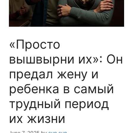
«Просто
вышвырни их»: Он
предал жену и
ребенка в самый
трудный период
их жизни
June 7, 2025
by
sun sun