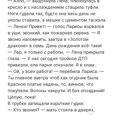
— Алло, — выдохнула Лена, плюхнулась в
кресло и с наслаждением стащила туфли.
Ноги гудели так, будто она весь день не
уколы ставила, а мешки с цементом таскала.
— Ленка! Привет! — голос Ларисы ворвался
в уши, звонкий, как пожарная сирена. — Я
звоню напомнить: завтра в «Золотом
драконе» в семь. День рождения всё-таки!
— Лар, я только с работы, — Лена прикрыла
глаза. — У нас сегодня тройное ДТП
привезли, еле парня откачали. Я в хлам.
— Ой, у всех работа! — перебила Лариса. —
Ты главное завтра чтоб как огурчик была.
Красное платье надень, то, винное, что
покупали. Волосы накрути. И без опозданий!
Целую, пока!
В трубке запищали короткие гудки.
— Кто звонил? — мать стояла в дверях,