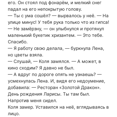
его. Он стоял под фонарём, и мелкий снег
падал на его непокрытую голову.
— Ты с ума сошёл? — вырвалось у неё. — На
улице минус! У тебя рука только что из гипса!
— Не замёрзну, — он улыбнулся и протянул
маленький букетик хризантем. — Это тебе.
Спасибо.
— Я работу свою делала, — буркнула Лена,
но цветы взяла.
— Слушай, — Коля замялся. — А может, в
кино сходим? Я давно не был.
— А вдруг по дороге опять не узнаешь? —
усмехнулась Лена. И, видя его недоумение,
добавила: — Ресторан «Золотой Дракон».
День рождения Ларисы. Ты там был.
Напротив меня сидел.
Коля замер. Уставился на неё, вглядываясь в
лицо.