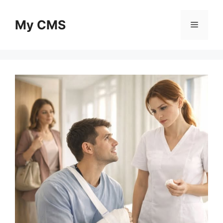
Skip
to
My CMS
Menu
content