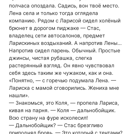
полчаса опоздала. Садись, вон твоё место.
Лена села и только тогда оглядела
компанию. Рядом с Ларисой сидел холёный
брюнет в дорогом пиджаке — Стас,
владелец сети автосалонов, предмет
Ларискиных воздыханий. А напротив Лены…
Напротив сидел парень. Обычный. Простые
джинсы, чистая рубашка, слегка
растерянный взгляд. Он явно чувствовал
себя здесь таким же чужаком, как и она.
«Понятно, — с горечью подумала Лена. —
Лариска с мамой сговорились. Жениха мне
нашли».
— Знакомься, это Коля, — пропела Лариса,
кивая на парня. — Коля — дальнобойщик.
Всю страну на фуре исколесил!
— Дальнобойщик? — Стас брезгливо
приподнял бровь. — Это который с тентами?