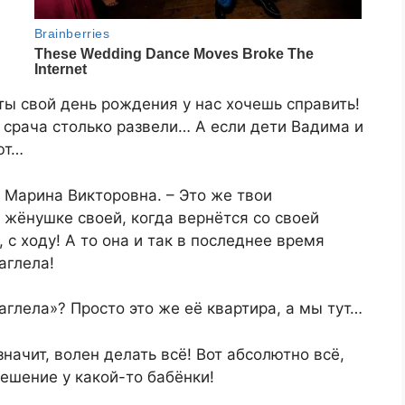
 ты свой день рождения у нас хочешь справить!
е срача столько развели… А если дети Вадима и
ют…
 Марина Викторовна. – Это же твои
А жёнушке своей, когда вернётся со своей
 с ходу! А то она и так в последнее время
аглела!
аглела»? Просто это же её квартира, а мы тут…
значит, волен делать всё! Вот абсолютно всё,
решение у какой-то бабёнки!