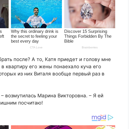
рать после? А то, Катя приедет и голову мне
а в квартиру его жены понаехало куча его
оторых из них Виталя вообще первый раз в
! – возмутилась Марина Викторовна. – Я ей
лишним посчитаю!