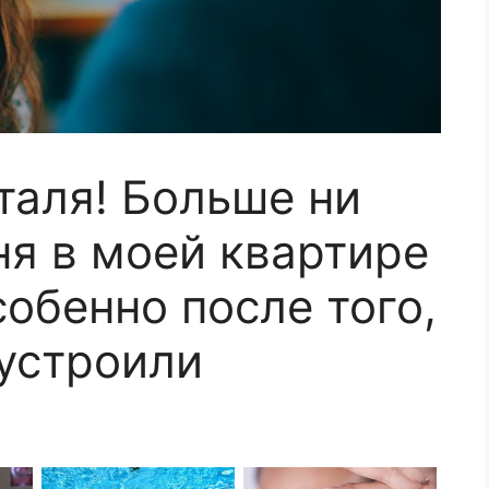
таля! Больше ни
ня в моей квартире
собенно после того,
 устроили