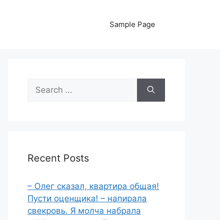
Sample Page
Search
for:
Recent Posts
– Олег сказал, квартира общая!
Пусти оценщика! – напирала
свекровь. Я молча набрала