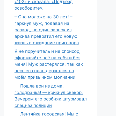
«102» и сказала: «Подъезд
освободите».
– Она моложе на 30 лет! –
гаркнул муж, подавая на
развод, но один звонок из
архива превратил его новую
жизнь в ожидание приговора
Я не поручитель и не спонсор,
оформляйте всё на себя и без
меня! Муж растерялся, так как
весь его план держался на
моём привычном молчании
— Пошла вон из дома,
голодранка! — крикнул свёкор.
Вечером его особняк штурмовал
спецназ полиции
— Лентяйка городская! Мы с