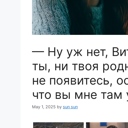
— Ну уж нет, Ви
ты, ни твоя род
не появитесь, о
что вы мне там
May 1, 2025
by
sun sun