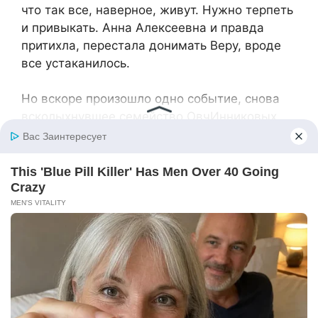
что так все, наверное, живут. Нужно терпеть
и привыкать. Анна Алексеевна и правда
притихла, перестала донимать Веру, вроде
все устаканилось.
Но вскоре произошло одно событие, снова
всколыхнувшее семейство ОвчИнниковых.
Вера узнала, что беременна. Она была так
счастлива, так хотела этого ребеночка,
бежала домой со всех ног, спешила
обрадовать супруга. Тот и правда довольно
улыбнулся, почесал бороду и мечтательно
сказал:
— Я люблю тебя, моя зайка! Родишь мне
наследника, сыночка-богатыря! Вот радость-
то какая!