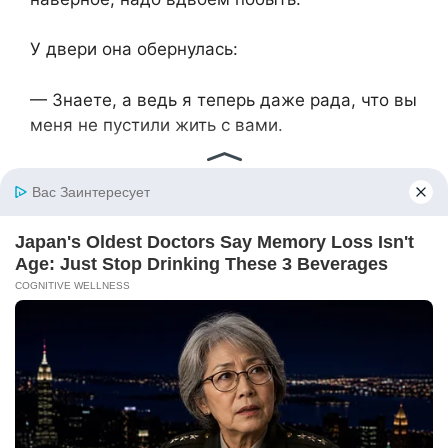
У двери она обернулась:
— Знаете, а ведь я теперь даже рада, что вы
меня не пустили жить с вами.
— Почему? — удивилась Дарина.
— Потому что иначе я бы никогда не поняла,
что мой сын вырос. Всё пыталась бы его
контролировать, учить жизни… А так — пусть
живёт своим умом.
Она обняла невестку:
— Береги его. Он у меня хороший.