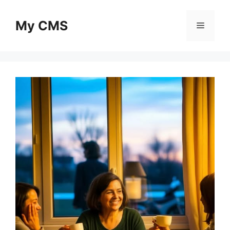
Skip
to
My CMS
Menu
content