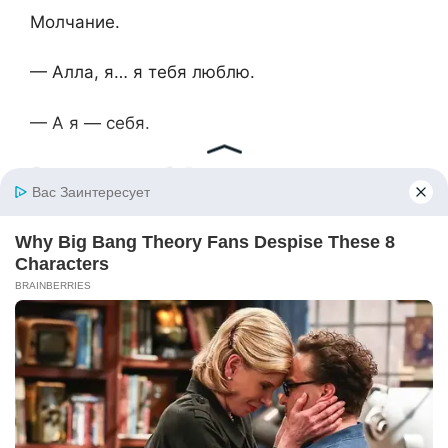
Молчание.
— Алла, я… я тебя люблю.
— А я — себя.
Она нажала «отбой».
Обернулась — рядом стояла старушка,
держа внучку за руку. Та тянула её к выходу,
а женщина смотрела на Аллу. Внимательно.
Как будто знала. Как будто сама когда-то
стояла с чемоданом на этом самом вокзале,
сбежав из дома, где «не принято ссориться»,
потому что всё решает мама.
Алла впервые за два дня заплакала. Не