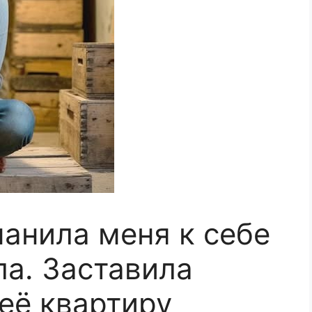
анила меня к себе
ла. Заставила
неё квартиру