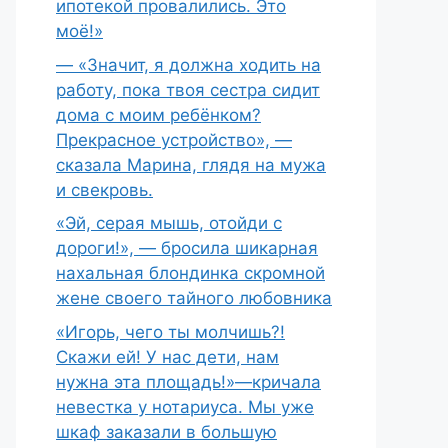
ипотекой провалились. Это
моё!»
— «Значит, я должна ходить на
работу, пока твоя сестра сидит
дома с моим ребёнком?
Прекрасное устройство», —
сказала Марина, глядя на мужа
и свекровь.
«Эй, серая мышь, отойди с
дороги!», — бросила шикарная
нахальная блондинка скромной
жене своего тайного любовника
«Игорь, чего ты молчишь?!
Скажи ей! У нас дети, нам
нужна эта площадь!»—кричала
невестка у нотариуса. Мы уже
шкаф заказали в большую