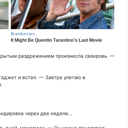
скрытым раздражением произнесла свекровь. —
гаджет и встал. — Завтра улетаю в
.
андировка через две недели…
ять дней, максимум. — Он нежно поцеловал