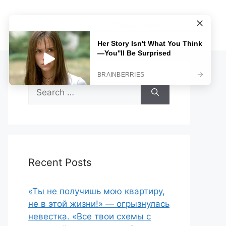
Sample Page
Search
for:
Recent Posts
«Ты не получишь мою квартиру,
не в этой жизни!» — огрызнулась
невестка. «Все твои схемы с